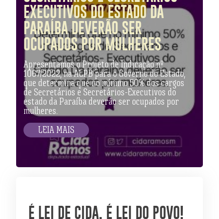
EXECUTIVOS DO ESTADO DA
PARAÍBA DEVERÃO SER
OCUPADOS POR MULHERES
Apresentamos o Projeto de Indicação nº
1067/2022, na ALPB para o Governo do Estado,
que determina que no mínimo 50% dos cargos
de Secretários e Secretários-Executivos do
estado da Paraíba deverão ser ocupados por
mulheres.
LEIA MAIS
É LEI DE CIDA. É LEI DO POVO!