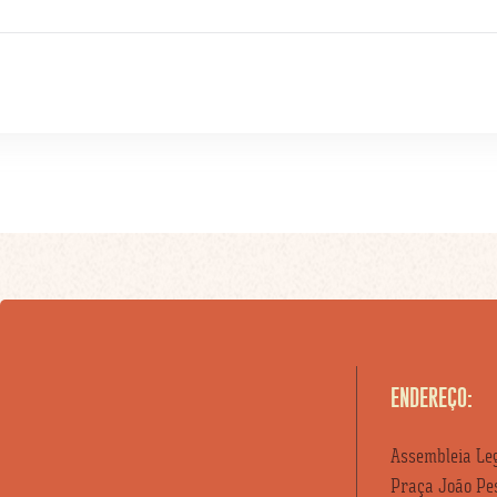
ENDEREÇO:
Assembleia Leg
Praça João Pes