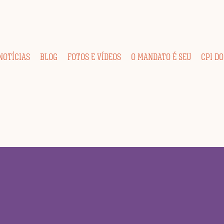
NOTÍCIAS
BLOG
FOTOS E VÍDEOS
O MANDATO É SEU
CPI DO