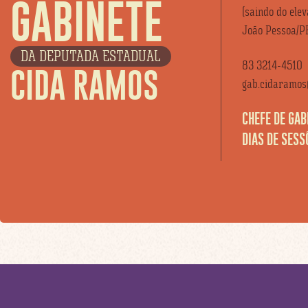
GABINETE
(saindo do ele
João Pessoa/P
DA DEPUTADA ESTADUAL
83 3214-4510
CIDA RAMOS
gab.cidaramos@
CHEFE DE GAB
DIAS DE SESS