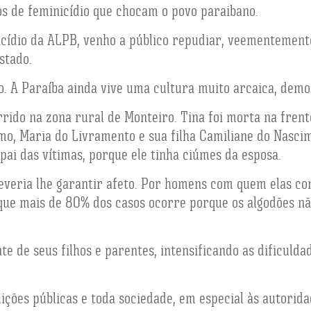
os de feminicídio que chocam o povo paraibano.
ídio da ALPB, venho a público repudiar, veementemente,
stado.
o. A Paraíba ainda vive uma cultura muito arcaica, demo
rrido na zona rural de Monteiro. Tina foi morta na fren
omo, Maria do Livramento e sua filha Camiliane do Nasc
i das vítimas, porque ele tinha ciúmes da esposa.
veria lhe garantir afeto. Por homens com quem elas co
u que mais de 80% dos casos ocorre porque os algodões 
e de seus filhos e parentes, intensificando as dificuld
ções públicas e toda sociedade, em especial às autorid