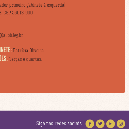
vador primeiro gabinete à esquerda)
B, CEP 58013-900
al.pb.leg.br
INETE:
Patrícia Oliveira
ÕES:
Terças e quartas.
Siga nas redes sociais: