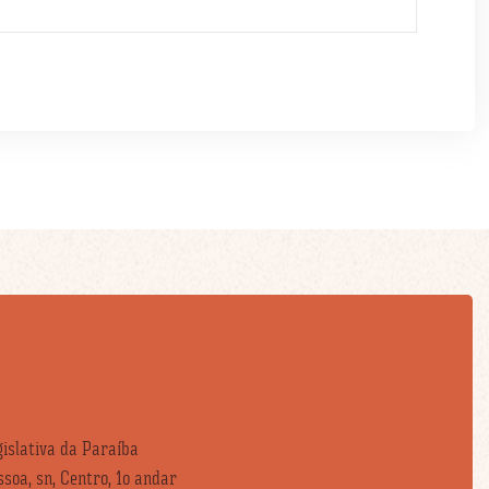
islativa da Paraíba
soa, sn, Centro, 1o andar