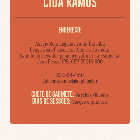
CIDA RAMOS
ENDEREÇO:
Assembleia Legislativa da Paraíba
Praça João Pessoa, sn, Centro, 1o andar
(saindo do elevador primeiro gabinete à esquerda)
João Pessoa/PB, CEP 58013-900
83 3214-4510
gab.cidaramos@al.pb.leg.br
CHEFE DE GABINETE:
Patrícia Oliveira
DIAS DE SESSÕES:
Terças e quartas.