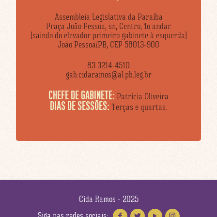
Assembleia Legislativa da Paraíba
Praça João Pessoa, sn, Centro, 1o andar
(saindo do elevador primeiro gabinete à esquerda)
João Pessoa/PB, CEP 58013-900
83 3214-4510
gab.cidaramos@al.pb.leg.br
CHEFE DE GABINETE:
Patrícia Oliveira
DIAS DE SESSÕES:
Terças e quartas.
Cida Ramos - 2025
Siga nas redes sociais: