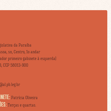
islativa da Paraíba
soa, sn, Centro, 1o andar
vador primeiro gabinete à esquerda)
B, CEP 58013-900
al.pb.leg.br
INETE:
Patrícia Oliveira
ÕES:
Terças e quartas.