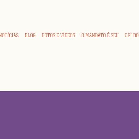
NOTÍCIAS
BLOG
FOTOS E VÍDEOS
O MANDATO É SEU
CPI DO