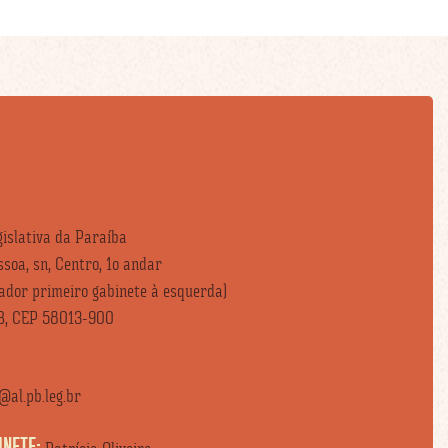
islativa da Paraíba
soa, sn, Centro, 1o andar
vador primeiro gabinete à esquerda)
B, CEP 58013-900
al.pb.leg.br
INETE: