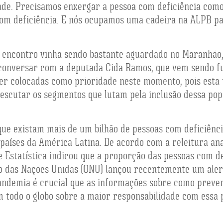
ade. Precisamos enxergar a pessoa com deficiência como
om deficiência. E nós ocupamos uma cadeira na ALPB pa
e encontro vinha sendo bastante aguardado no Maranhão, 
 conversar com a deputada Cida Ramos, que vem sendo 
er colocadas como prioridade neste momento, pois esta t
 escutar os segmentos que lutam pela inclusão dessa po
 que existam mais de um bilhão de pessoas com deficiên
íses da América Latina. De acordo com a releitura anal
 e Estatística indicou que a proporção das pessoas com de
o das Nações Unidas (ONU) lançou recentemente um alert
ndemia é crucial que as informações sobre como preveni
todo o globo sobre a maior responsabilidade com essa 