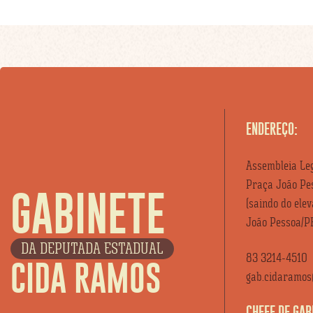
ENDEREÇO:
Assembleia Leg
Praça João Pes
GABINETE
(saindo do ele
João Pessoa/P
DA DEPUTADA ESTADUAL
83 3214-4510
CIDA RAMOS
gab.cidaramos@
CHEFE DE GAB