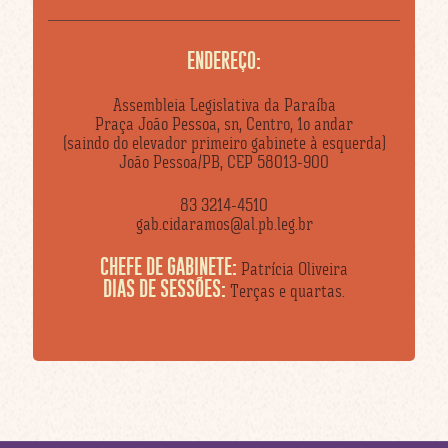
ENDEREÇO:
Assembleia Legislativa da Paraíba
Praça João Pessoa, sn, Centro, 1o andar
(saindo do elevador primeiro gabinete à esquerda)
João Pessoa/PB, CEP 58013-900
83 3214-4510
gab.cidaramos@al.pb.leg.br
CHEFE DE GABINETE:
Patrícia Oliveira
DIAS DE SESSÕES:
Terças e quartas.