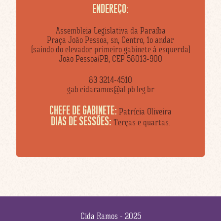
ENDEREÇO:
Assembleia Legislativa da Paraíba
Praça João Pessoa, sn, Centro, 1o andar
(saindo do elevador primeiro gabinete à esquerda)
João Pessoa/PB, CEP 58013-900
83 3214-4510
gab.cidaramos@al.pb.leg.br
CHEFE DE GABINETE:
Patrícia Oliveira
DIAS DE SESSÕES:
Terças e quartas.
Cida Ramos - 2025