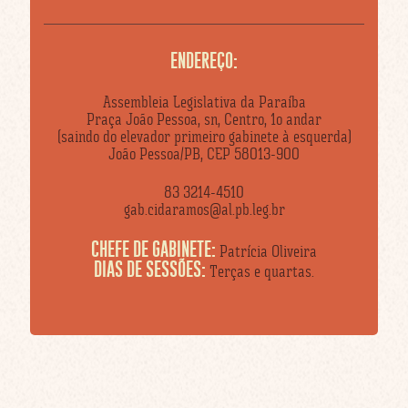
ENDEREÇO:
Assembleia Legislativa da Paraíba
Praça João Pessoa, sn, Centro, 1o andar
(saindo do elevador primeiro gabinete à esquerda)
João Pessoa/PB, CEP 58013-900
83 3214-4510
gab.cidaramos@al.pb.leg.br
CHEFE DE GABINETE:
Patrícia Oliveira
DIAS DE SESSÕES:
Terças e quartas.