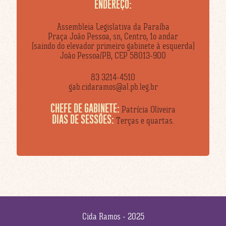
ENDEREÇO:
Assembleia Legislativa da Paraíba
Praça João Pessoa, sn, Centro, 1o andar
(saindo do elevador primeiro gabinete à esquerda)
João Pessoa/PB, CEP 58013-900
83 3214-4510
gab.cidaramos@al.pb.leg.br
CHEFE DE GABINETE:
Patrícia Oliveira
DIAS DE SESSÕES:
Terças e quartas.
Cida Ramos - 2025