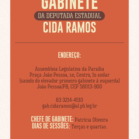
GABINETE
DA DEPUTADA ESTADUAL
CIDA RAMOS
ENDEREÇO:
Assembleia Legislativa da Paraíba
Praça João Pessoa, sn, Centro, 1o andar
(saindo do elevador primeiro gabinete à esquerda)
João Pessoa/PB, CEP 58013-900
83 3214-4510
gab.cidaramos@al.pb.leg.br
CHEFE DE GABINETE:
Patrícia Oliveira
DIAS DE SESSÕES:
Terças e quartas.