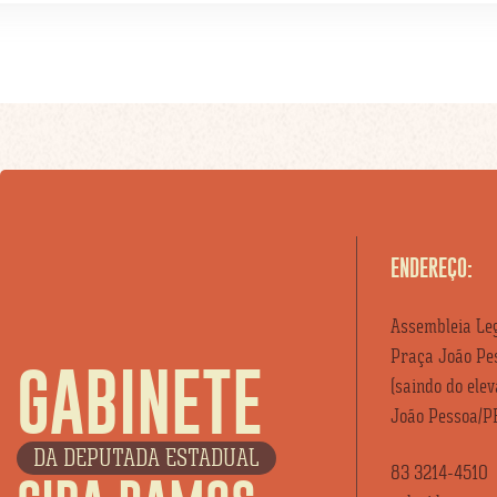
ENDEREÇO:
Assembleia Leg
Praça João Pes
GABINETE
(saindo do ele
João Pessoa/P
DA DEPUTADA ESTADUAL
83 3214-4510