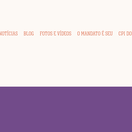
NOTÍCIAS
BLOG
FOTOS E VÍDEOS
O MANDATO É SEU
CPI DO