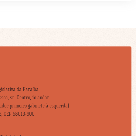
islativa da Paraíba
soa, sn, Centro, 1o andar
vador primeiro gabinete à esquerda)
B, CEP 58013-900