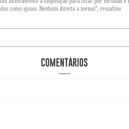
ou inteiramente à disposição para lutar por inclusão e 
ados como iguais. Nenhum direito a menos”, ressaltou.
COMENTÁRIOS