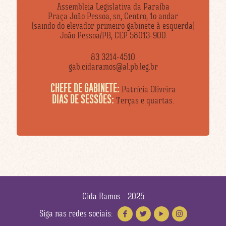
Assembleia Legislativa da Paraíba
Praça João Pessoa, sn, Centro, 1o andar
(saindo do elevador primeiro gabinete à esquerda)
João Pessoa/PB, CEP 58013-900
83 3214-4510
gab.cidaramos@al.pb.leg.br
CHEFE DE GABINETE:
Patrícia Oliveira
DIAS DE SESSÕES:
Terças e quartas.
Cida Ramos - 2025
Siga nas redes sociais: