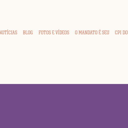
NOTÍCIAS
BLOG
FOTOS E VÍDEOS
O MANDATO É SEU
CPI DO