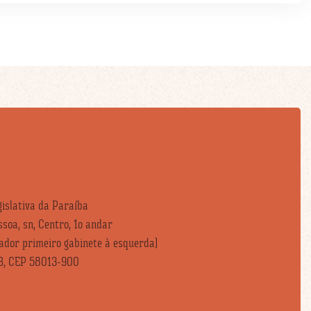
islativa da Paraíba
soa, sn, Centro, 1o andar
vador primeiro gabinete à esquerda)
B, CEP 58013-900