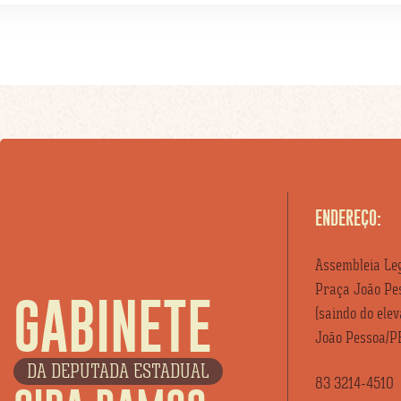
ENDEREÇO:
Assembleia Leg
Praça João Pes
GABINETE
(saindo do ele
João Pessoa/P
DA DEPUTADA ESTADUAL
83 3214-4510