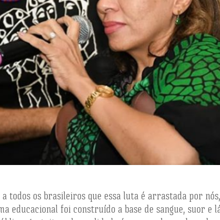
a todos os brasileiros que essa luta é arrastada por nós,
tema educacional foi construído a base de sangue, suor e