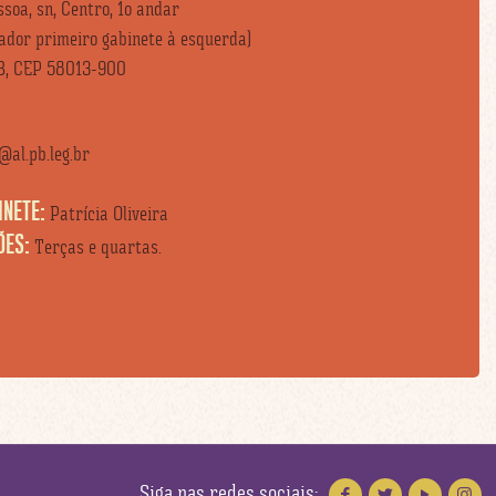
soa, sn, Centro, 1o andar
vador primeiro gabinete à esquerda)
B, CEP 58013-900
al.pb.leg.br
INETE:
Patrícia Oliveira
ÕES:
Terças e quartas.
Siga nas redes sociais: