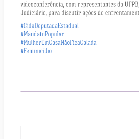
videoconferência, com representantes da UFPB, 
Judiciário, para discutir ações de enfrentamen
#CidaDeputadaEstadual
#MandatoPopular
#MulherEmCasaNãoFicaCalada
#Feminicídio