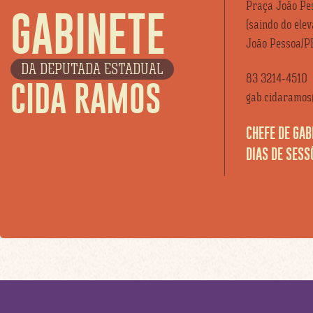
Praça João Pes
GABINETE
(saindo do ele
João Pessoa/P
DA DEPUTADA ESTADUAL
83 3214-4510
CIDA RAMOS
gab.cidaramos@
CHEFE DE GAB
DIAS DE SESS