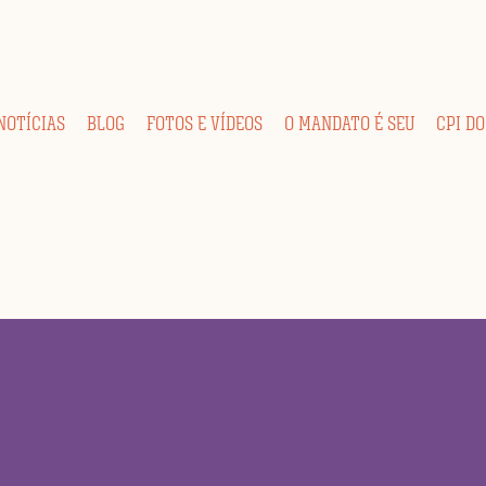
NOTÍCIAS
BLOG
FOTOS E VÍDEOS
O MANDATO É SEU
CPI DO