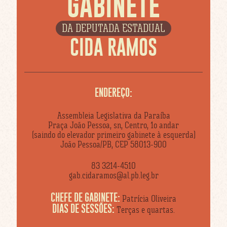
GABINETE
DA DEPUTADA ESTADUAL
CIDA RAMOS
ENDEREÇO:
Assembleia Legislativa da Paraíba
Praça João Pessoa, sn, Centro, 1o andar
(saindo do elevador primeiro gabinete à esquerda)
João Pessoa/PB, CEP 58013-900
83 3214-4510
gab.cidaramos@al.pb.leg.br
CHEFE DE GABINETE:
Patrícia Oliveira
DIAS DE SESSÕES:
Terças e quartas.