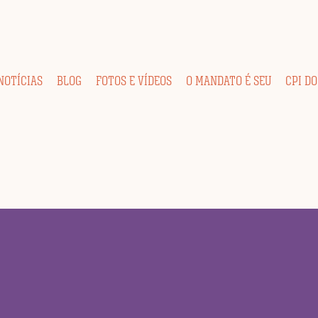
NOTÍCIAS
BLOG
FOTOS E VÍDEOS
O MANDATO É SEU
CPI DO