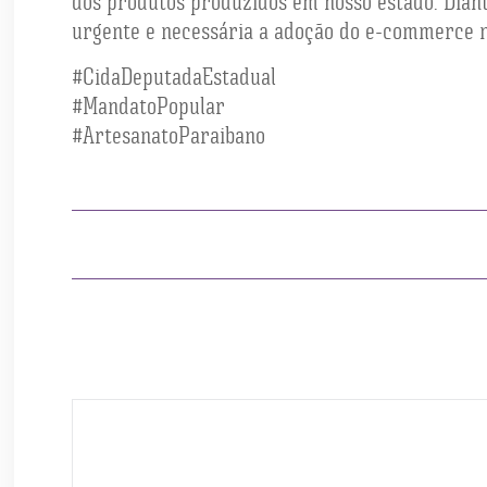
dos produtos produzidos em nosso estado. Diant
urgente e necessária a adoção do e-commerce no
#CidaDeputadaEstadual
#MandatoPopular
#ArtesanatoParaibano