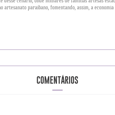
e desse cenário, onde milhares de famílias artesãs estã
 artesanato paraibano, fomentando, assim, a economia c
COMENTÁRIOS