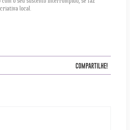
o com o seu sustento interrompido, se faz
riativa local.
COMPARTILHE!