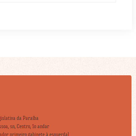
islativa da Paraíba
soa, sn, Centro, 1o andar
vador primeiro gabinete à esquerda)