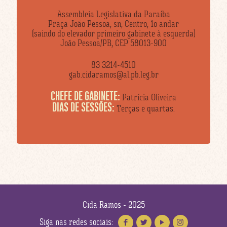
Assembleia Legislativa da Paraíba
Praça João Pessoa, sn, Centro, 1o andar
(saindo do elevador primeiro gabinete à esquerda)
João Pessoa/PB, CEP 58013-900
83 3214-4510
gab.cidaramos@al.pb.leg.br
CHEFE DE GABINETE:
Patrícia Oliveira
DIAS DE SESSÕES:
Terças e quartas.
Cida Ramos - 2025
Siga nas redes sociais: