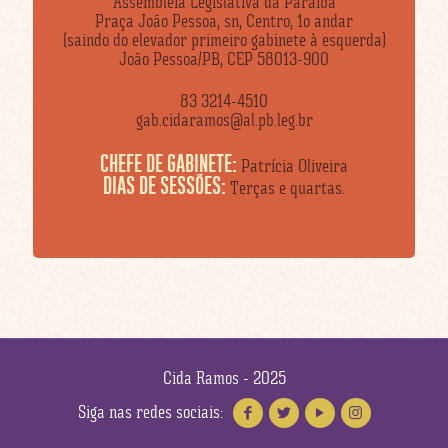
Assembleia Legislativa da Paraíba
Praça João Pessoa, sn, Centro, 1o andar
(saindo do elevador primeiro gabinete à esquerda)
João Pessoa/PB, CEP 58013-900
83 3214-4510
gab.cidaramos@al.pb.leg.br
CHEFE DE GABINETE:
Patrícia Oliveira
DIAS DE SESSÕES:
Terças e quartas.
Cida Ramos - 2025
Siga nas redes sociais: