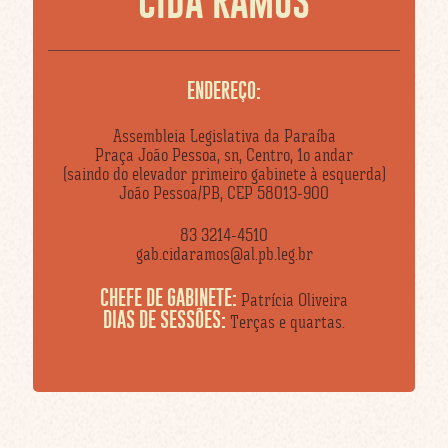
CIDA RAMOS
ENDEREÇO:
Assembleia Legislativa da Paraíba
Praça João Pessoa, sn, Centro, 1o andar
(saindo do elevador primeiro gabinete à esquerda)
João Pessoa/PB, CEP 58013-900
83 3214-4510
gab.cidaramos@al.pb.leg.br
CHEFE DE GABINETE:
Patrícia Oliveira
DIAS DE SESSÕES:
Terças e quartas.