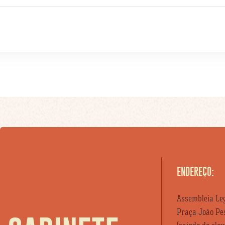
ENDEREÇO:
Assembleia Leg
Praça João Pes