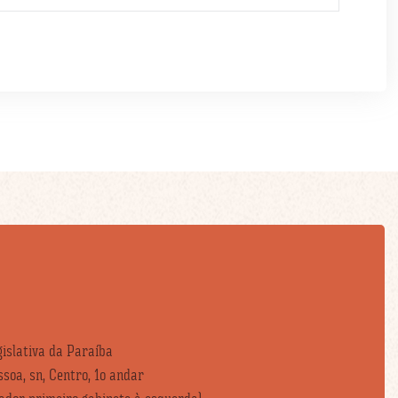
islativa da Paraíba
soa, sn, Centro, 1o andar