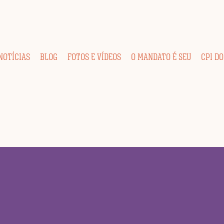
NOTÍCIAS
BLOG
FOTOS E VÍDEOS
O MANDATO É SEU
CPI DO