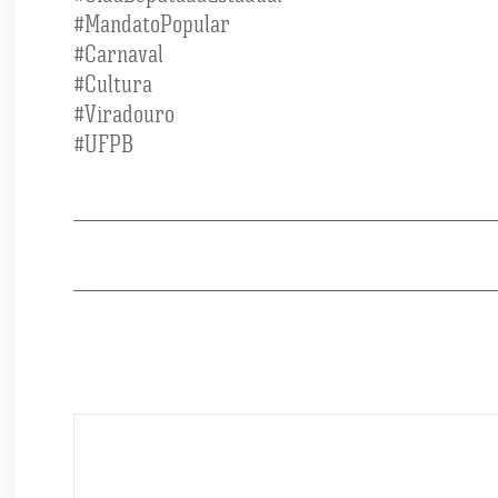
#MandatoPopular
#Carnaval
#Cultura
#Viradouro
#UFPB