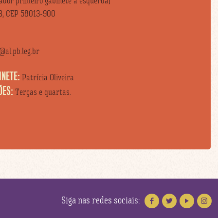
vador primeiro gabinete à esquerda)
B, CEP 58013-900
al.pb.leg.br
INETE:
Patrícia Oliveira
ÕES:
Terças e quartas.
Siga nas redes sociais: