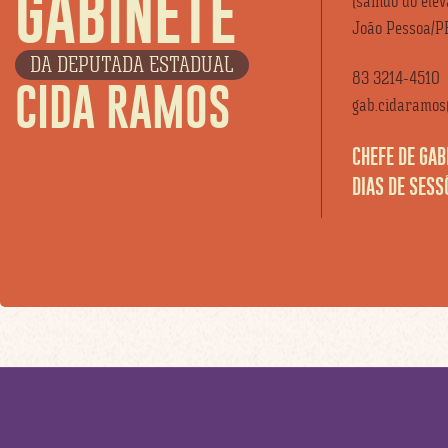
GABINETE
(saindo do ele
João Pessoa/P
DA DEPUTADA ESTADUAL
83 3214-4510
CIDA RAMOS
gab.cidaramos@
CHEFE DE GAB
DIAS DE SESS