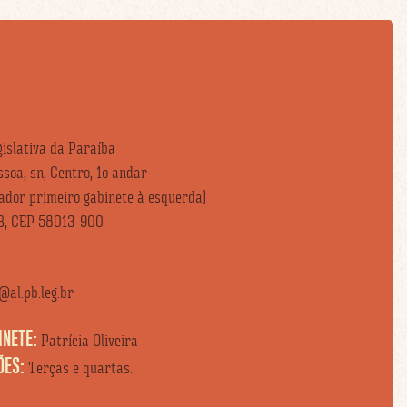
islativa da Paraíba
soa, sn, Centro, 1o andar
vador primeiro gabinete à esquerda)
B, CEP 58013-900
al.pb.leg.br
INETE:
Patrícia Oliveira
ÕES:
Terças e quartas.