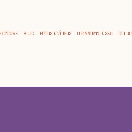
NOTÍCIAS
BLOG
FOTOS E VÍDEOS
O MANDATO É SEU
CPI DO