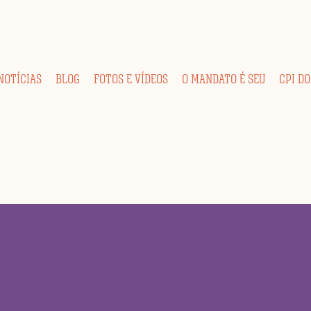
NOTÍCIAS
BLOG
FOTOS E VÍDEOS
O MANDATO É SEU
CPI DO