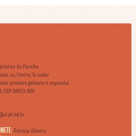
islativa da Paraíba
soa, sn, Centro, 1o andar
vador primeiro gabinete à esquerda)
B, CEP 58013-900
al.pb.leg.br
INETE:
Patrícia Oliveira