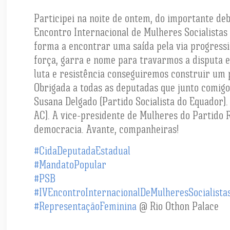
Participei na noite de ontem, do importante deb
Encontro Internacional de Mulheres Socialistas
forma a encontrar uma saída pela via progress
força, garra e nome para travarmos a dispu
ta 
luta e resistência conseguiremos construir um pa
Obrigada a todas as deputadas que junto comigo
Susana Delgado (Partido Socialista do Equador)
AC). A vice-presidente de Mulheres do Partido 
democracia. Avante, companheiras!
#
CidaDeputadaEstadual
#
MandatoPopular
#
PSB
#
IVEncontroInternacionalDeMulheresSocialista
#
RepresentaçãoFeminina
@ Rio Othon Palace