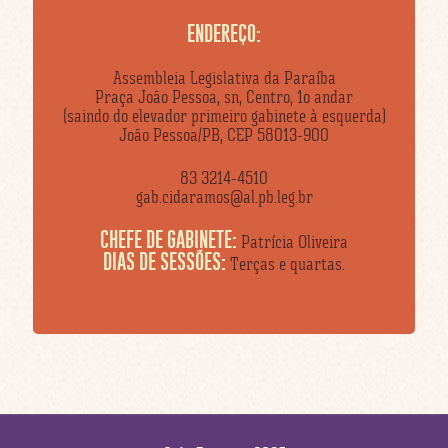
ENDEREÇO:
Assembleia Legislativa da Paraíba
Praça João Pessoa, sn, Centro, 1o andar
(saindo do elevador primeiro gabinete à esquerda)
João Pessoa/PB, CEP 58013-900
83 3214-4510
gab.cidaramos@al.pb.leg.br
CHEFE DE GABINETE:
Patrícia Oliveira
DIAS DE SESSÕES:
Terças e quartas.