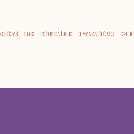
NOTÍCIAS
BLOG
FOTOS E VÍDEOS
O MANDATO É SEU
CPI DO