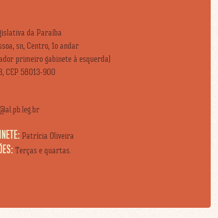
islativa da Paraíba
soa, sn, Centro, 1o andar
vador primeiro gabinete à esquerda)
B, CEP 58013-900
al.pb.leg.br
INETE:
Patrícia Oliveira
ÕES:
Terças e quartas.