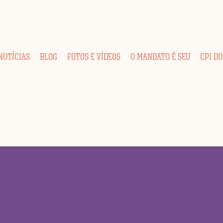
NOTÍCIAS
BLOG
FOTOS E VÍDEOS
O MANDATO É SEU
CPI DO