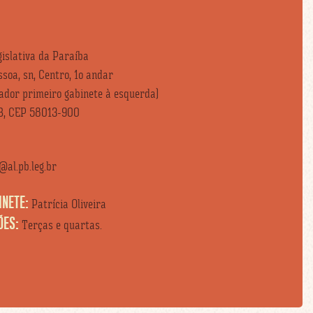
islativa da Paraíba
soa, sn, Centro, 1o andar
vador primeiro gabinete à esquerda)
B, CEP 58013-900
al.pb.leg.br
INETE:
Patrícia Oliveira
ÕES:
Terças e quartas.