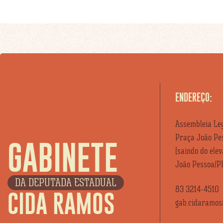
ENDEREÇO:
Assembleia Leg
Praça João Pes
GABINETE
(saindo do ele
João Pessoa/P
DA DEPUTADA ESTADUAL
83 3214-4510
CIDA RAMOS
gab.cidaramos@