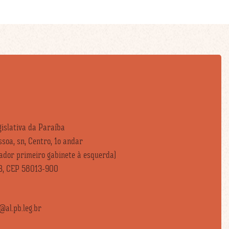
islativa da Paraíba
soa, sn, Centro, 1o andar
vador primeiro gabinete à esquerda)
B, CEP 58013-900
al.pb.leg.br