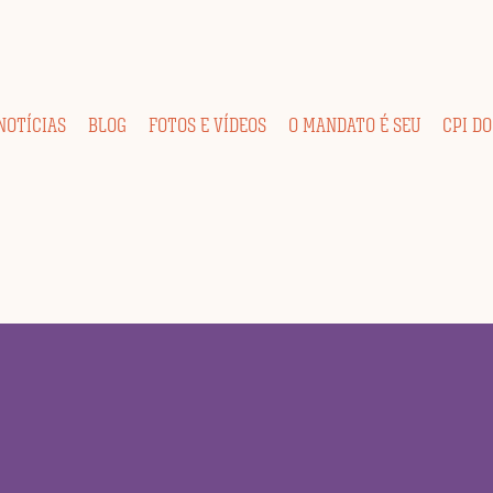
NOTÍCIAS
BLOG
FOTOS E VÍDEOS
O MANDATO É SEU
CPI DO