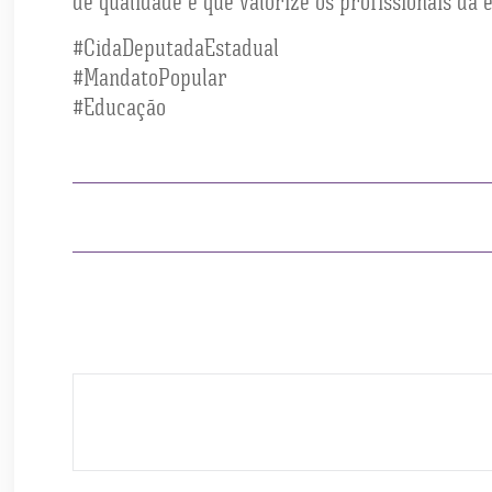
de qualidade e que valorize os profissionais da 
#CidaDeputadaEstadual
#MandatoPopular
#Educação