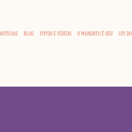
NOTÍCIAS
BLOG
FOTOS E VÍDEOS
O MANDATO É SEU
CPI DO