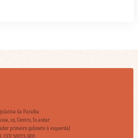
islativa da Paraíba
soa, sn, Centro, 1o andar
vador primeiro gabinete à esquerda)
B, CEP 58013-900