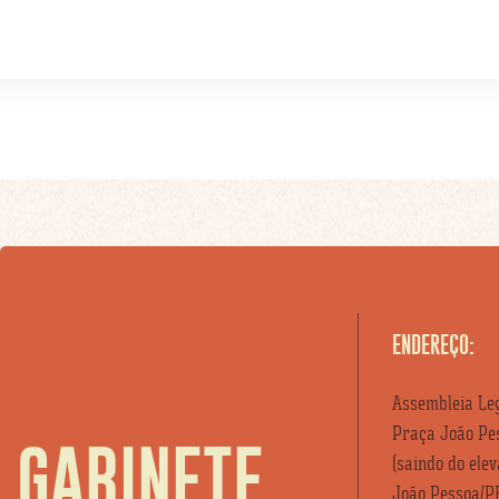
ENDEREÇO:
Assembleia Leg
Praça João Pes
GABINETE
(saindo do ele
João Pessoa/P