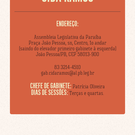
ENDEREÇO:
Assembleia Legislativa da Paraíba
Praça João Pessoa, sn, Centro, 1o andar
(saindo do elevador primeiro gabinete à esquerda)
João Pessoa/PB, CEP 58013-900
83 3214-4510
gab.cidaramos@al.pb.leg.br
CHEFE DE GABINETE:
Patrícia Oliveira
DIAS DE SESSÕES:
Terças e quartas.