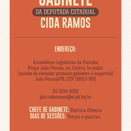
DA DEPUTADA ESTADUAL
CIDA RAMOS
ENDEREÇO:
Assembleia Legislativa da Paraíba
Praça João Pessoa, sn, Centro, 1o andar
(saindo do elevador primeiro gabinete à esquerda)
João Pessoa/PB, CEP 58013-900
83 3214-4510
gab.cidaramos@al.pb.leg.br
CHEFE DE GABINETE:
Patrícia Oliveira
DIAS DE SESSÕES:
Terças e quartas.