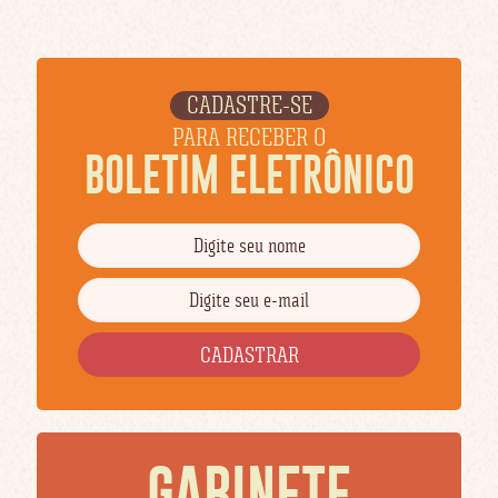
CADASTRE-SE
PARA RECEBER O
BOLETIM ELETRÔNICO
GABINETE