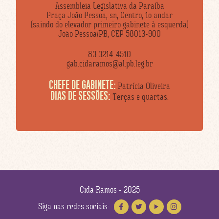
Assembleia Legislativa da Paraíba
Praça João Pessoa, sn, Centro, 1o andar
(saindo do elevador primeiro gabinete à esquerda)
João Pessoa/PB, CEP 58013-900
83 3214-4510
gab.cidaramos@al.pb.leg.br
CHEFE DE GABINETE:
Patrícia Oliveira
DIAS DE SESSÕES:
Terças e quartas.
Cida Ramos - 2025
Siga nas redes sociais: