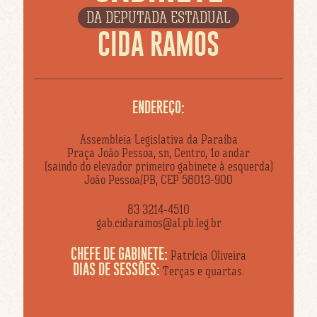
DA DEPUTADA ESTADUAL
CIDA RAMOS
ENDEREÇO:
Assembleia Legislativa da Paraíba
Praça João Pessoa, sn, Centro, 1o andar
(saindo do elevador primeiro gabinete à esquerda)
João Pessoa/PB, CEP 58013-900
83 3214-4510
gab.cidaramos@al.pb.leg.br
CHEFE DE GABINETE:
Patrícia Oliveira
DIAS DE SESSÕES:
Terças e quartas.