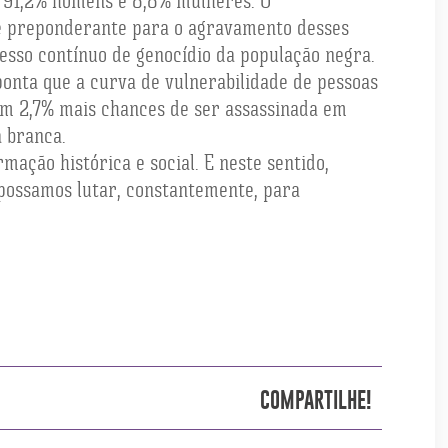
o 91,2% homens e 8,8% mulheres. O
l é preponderante para o agravamento desses
esso contínuo de genocídio da população negra.
ponta que a curva de vulnerabilidade de pessoas
em 2,7% mais chances de ser assassinada em
à branca.
mação histórica e social. E neste sentido,
 possamos lutar, constantemente, para
COMPARTILHE!