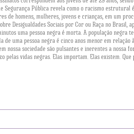
assinatos correspondem aos jovens de até 29 anos, send
o de Segurança Pública revela como o racismo estrutura
res de homens, mulheres, jovens e crianças, em um proc
obre Desigualdades Sociais por Cor ou Raça no Brasil, a
minutos uma pessoa negra é morta. A população negra t
ida de uma pessoa negra é cinco anos menor em relação 
em nossa sociedade são pulsantes e inerentes a nossa for
ezo pelas vidas negras. Elas importam. Elas existem. Que