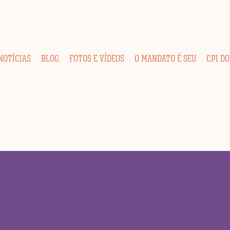
NOTÍCIAS
BLOG
FOTOS E VÍDEOS
O MANDATO É SEU
CPI DO