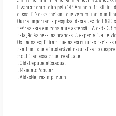
amarelas ou indígenas. Ao menos 51,6% dos ass
levantamento feito pelo 14º Anuário Brasileir
casos. E é esse racismo que vem matando milha
Outra importante pesquisa, desta vez do IBGE, s
negras está em constante ascensão. A cada 23 
relação às pessoas brancas. A expectativa de v
Os dados explicitam que as estruturas racistas 
reafirmo que é intolerável naturalizar o despr
modificar essa cruel realidade.
#CidaDeputadaEstadual
#MandatoPopular
#VidasNegrasImportam