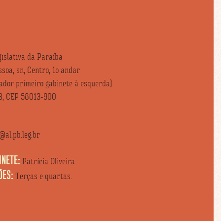
islativa da Paraíba
soa, sn, Centro, 1o andar
vador primeiro gabinete à esquerda)
B, CEP 58013-900
al.pb.leg.br
INETE:
Patrícia Oliveira
ÕES:
Terças e quartas.