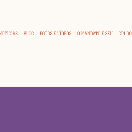
NOTÍCIAS
BLOG
FOTOS E VÍDEOS
O MANDATO É SEU
CPI DO