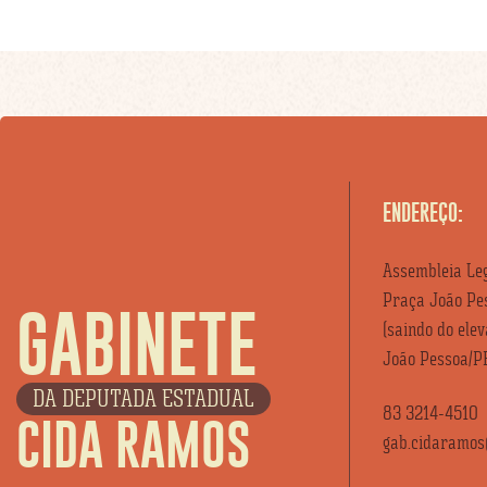
ENDEREÇO:
Assembleia Leg
Praça João Pes
GABINETE
(saindo do ele
João Pessoa/P
DA DEPUTADA ESTADUAL
83 3214-4510
CIDA RAMOS
gab.cidaramos@